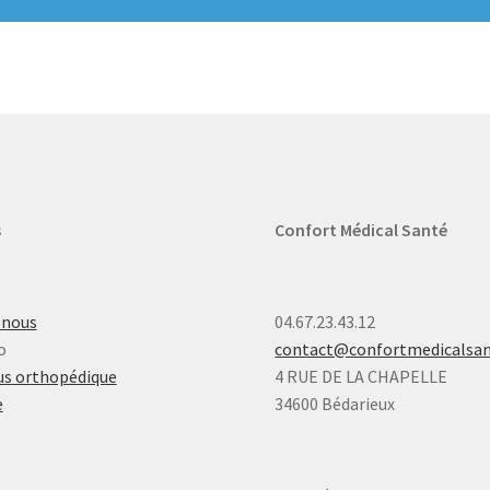
s
Confort Médical Santé
-nous
04.67.23.43.12
o
contact@confortmedicalsa
s orthopédique
4 RUE DE LA CHAPELLE
e
34600 Bédarieux