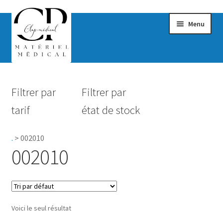
Menu
Confort & Bien-être
Filtrer par
Filtrer par
Hygiène
tarif
état de stock
Mobilité
.
>
002010
Rééducation
002010
Maternité
Accessoires Salle de bain
Voici le seul résultat
Vêtements & Chaussures