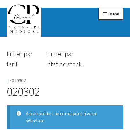
Menu
Confort & Bien-être
Filtrer par
Filtrer par
Hygiène
tarif
état de stock
Mobilité
.
>
020302
Rééducation
020302
Maternité
Accessoires Salle de bain
Aucun produit ne correspond à votre
sélection.
Vêtements & Chaussures