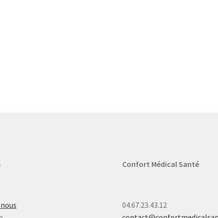
s
Confort Médical Santé
-nous
04.67.23.43.12
o
contact@confortmedicalsa