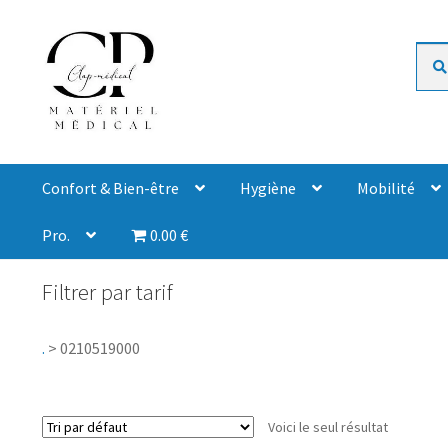
Rech
Confort & Bien-être
Hygiène
Mobilité
Pro.
0.00 €
Filtrer par tarif
.
>
0210519000
Voici le seul résultat