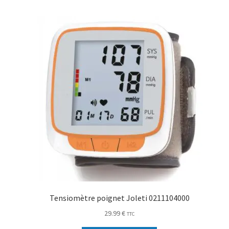
Tensiomètre poignet Joleti 0211104000
29.99
€
TTC