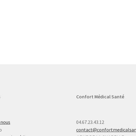
s
Confort Médical Santé
-nous
04.67.23.43.12
o
contact@confortmedicalsa