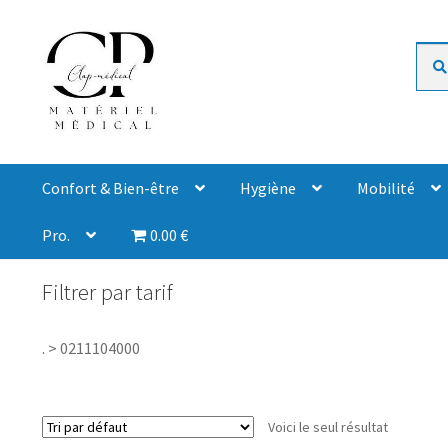
Rech
Confort & Bien-être
Hygiène
Mobilité
Pro.
0.00 €
Filtrer par tarif
.
>
0211104000
Voici le seul résultat