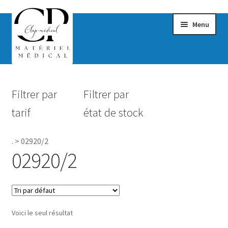
Menu
Confort & Bien-être
Filtrer par
Filtrer par
Hygiène
tarif
état de stock
Mobilité
.
>
02920/2
Rééducation
02920/2
Maternité
Accessoires Salle de bain
Voici le seul résultat
Vêtements & Chaussures