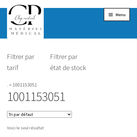
Menu
Confort & Bien-être
Filtrer par
Filtrer par
Hygiène
tarif
état de stock
Mobilité
.
>
1001153051
Rééducation
1001153051
Maternité
Accessoires Salle de bain
Voici le seul résultat
Vêtements & Chaussures