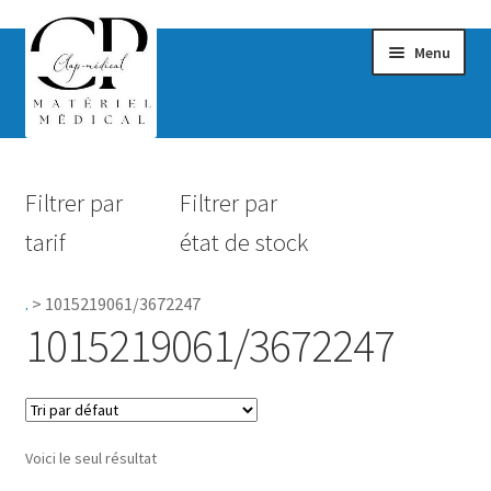
Menu
Confort & Bien-être
Filtrer par
Filtrer par
Hygiène
tarif
état de stock
Mobilité
.
>
1015219061/3672247
Rééducation
1015219061/3672247
Maternité
Accessoires Salle de bain
Voici le seul résultat
Vêtements & Chaussures