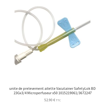
Sécurité
Pro.
0.00 €
unite de prelevement ailette Vacutainer SafetyLok BD
23Gx3/4 Microperfuseur x50 1015219061/3672247
52.90
€
TTC