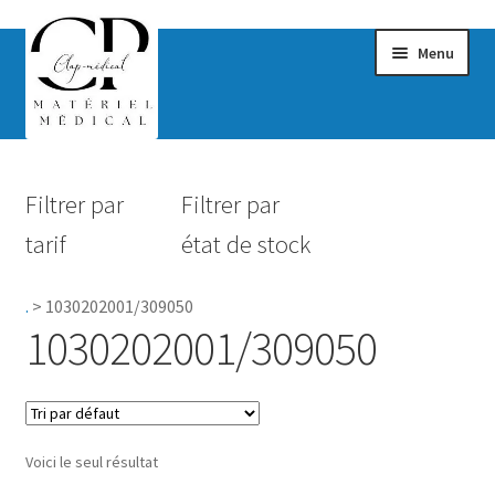
Menu
Confort & Bien-être
Filtrer par
Filtrer par
Hygiène
tarif
état de stock
Mobilité
.
>
1030202001/309050
Rééducation
1030202001/309050
Maternité
Accessoires Salle de bain
Voici le seul résultat
Vêtements & Chaussures