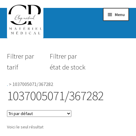
Menu
Confort & Bien-être
Filtrer par
Filtrer par
Hygiène
tarif
état de stock
Mobilité
.
>
1037005071/367282
Rééducation
1037005071/367282
Maternité
Accessoires Salle de bain
Voici le seul résultat
Vêtements & Chaussures