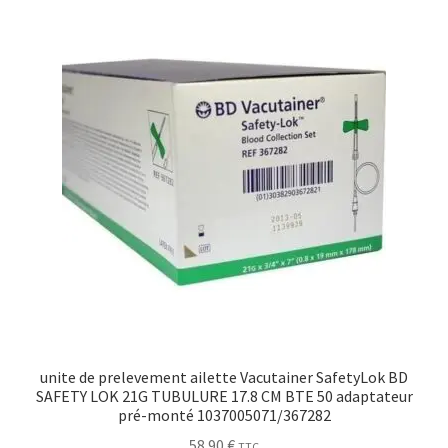
Sécurité
Pro.
0.00 €
unite de prelevement ailette Vacutainer SafetyLok BD
SAFETY LOK 21G TUBULURE 17.8 CM BTE 50 adaptateur
pré-monté 1037005071/367282
58.90
€
TTC