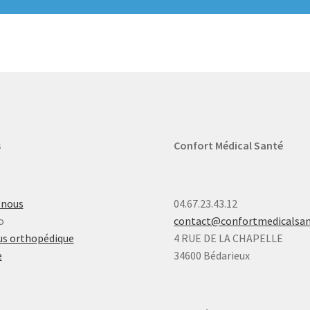
s
Confort Médical Santé
-nous
04.67.23.43.12
o
contact@confortmedicalsa
s orthopédique
4 RUE DE LA CHAPELLE
e
34600 Bédarieux