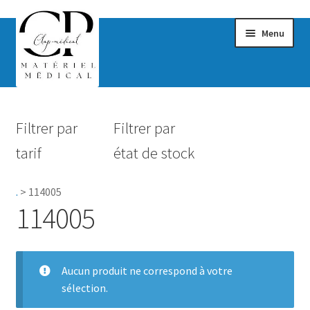
Menu
Confort & Bien-être
Filtrer par
Filtrer par
Hygiène
tarif
état de stock
Mobilité
.
>
114005
Rééducation
114005
Maternité
Accessoires Salle de bain
Aucun produit ne correspond à votre
sélection.
Vêtements & Chaussures