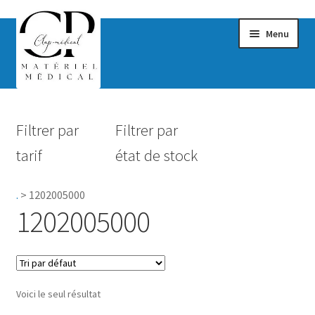
Menu
Confort & Bien-être
Filtrer par
Filtrer par
Hygiène
tarif
état de stock
Mobilité
.
>
1202005000
Rééducation
1202005000
Maternité
Accessoires Salle de bain
Voici le seul résultat
Vêtements & Chaussures