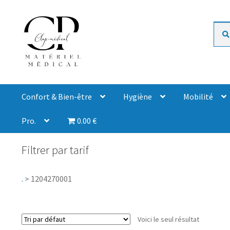
Rech
Confort & Bien-être
Hygiène
Mobilité
Pro.
0.00 €
Filtrer par tarif
.
>
1204270001
Voici le seul résultat