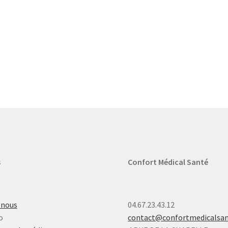
s
Confort Médical Santé
-nous
04.67.23.43.12
o
contact@confortmedicalsa