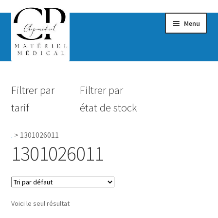
Menu
Confort & Bien-être
Filtrer par
Filtrer par
Hygiène
tarif
état de stock
Mobilité
.
>
1301026011
Rééducation
1301026011
Maternité
Accessoires Salle de bain
Voici le seul résultat
Vêtements & Chaussures