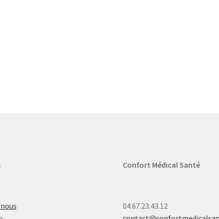
s
Confort Médical Santé
-nous
04.67.23.43.12
o
contact@confortmedicalsa