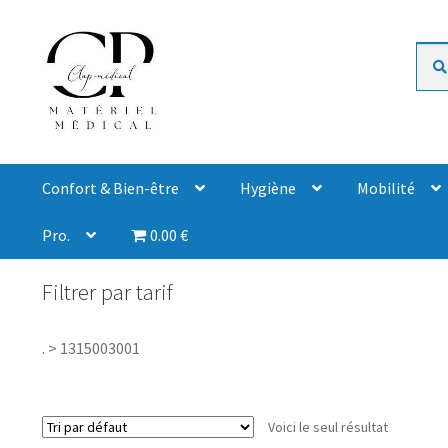
Rech
Confort & Bien-être
Hygiène
Mobilité
Pro.
0.00 €
Filtrer par tarif
.
>
1315003001
Voici le seul résultat