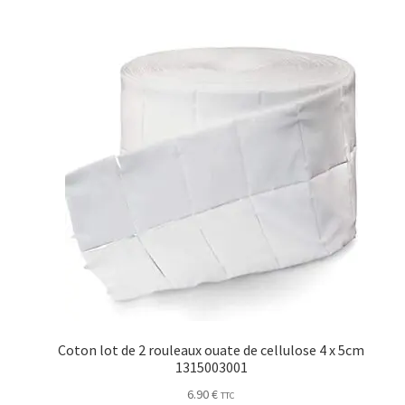
Coton lot de 2 rouleaux ouate de cellulose 4 x 5cm
1315003001
6.90
€
TTC