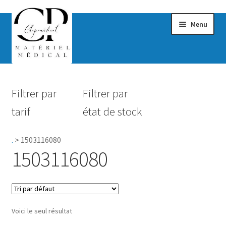
Menu
Confort & Bien-être
Filtrer par
Filtrer par
Hygiène
tarif
état de stock
Mobilité
.
>
1503116080
Rééducation
1503116080
Maternité
Accessoires Salle de bain
Voici le seul résultat
Vêtements & Chaussures