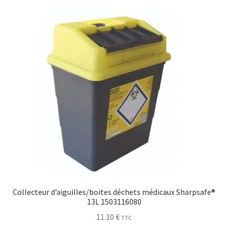
Sécurité
Pro.
0.00 €
Collecteur d’aiguilles/boites déchets médicaux Sharpsafe®
13L 1503116080
11.10
€
TTC