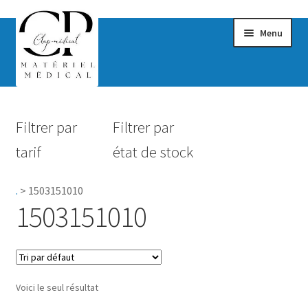
Menu
Confort & Bien-être
Filtrer par
Filtrer par
Hygiène
tarif
état de stock
Mobilité
.
>
1503151010
Rééducation
1503151010
Maternité
Accessoires Salle de bain
Voici le seul résultat
Vêtements & Chaussures