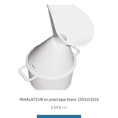
Sécurité
Pro.
0.00 €
INHALATEUR en plastique blanc 1503151010
5.50
€
TTC