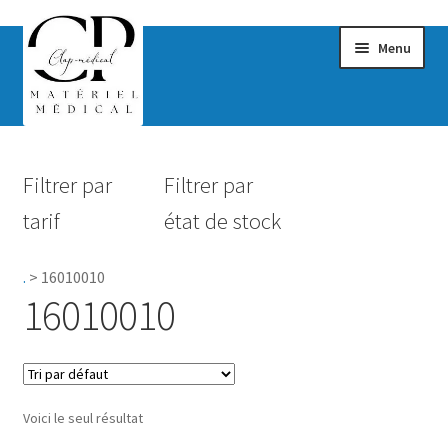
Menu
Confort & Bien-être
Filtrer par
Filtrer par
Hygiène
tarif
état de stock
Mobilité
.
>
16010010
Rééducation
16010010
Maternité
Accessoires Salle de bain
Voici le seul résultat
Vêtements & Chaussures