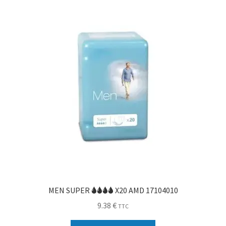
Sécurité
Pro.
0.00 €
MEN SUPER 🌢🌢🌢🌢 X20 AMD 17104010
9.38
€
TTC