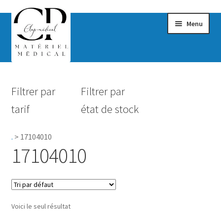
Menu
Confort & Bien-être
Filtrer par
Filtrer par
Hygiène
tarif
état de stock
Mobilité
.
>
17104010
Rééducation
17104010
Maternité
Accessoires Salle de bain
Voici le seul résultat
Vêtements & Chaussures