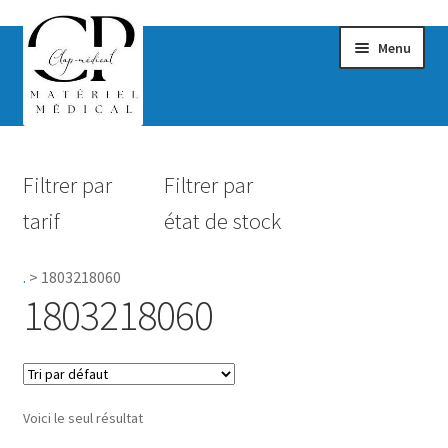
Menu
Confort & Bien-être
Filtrer par
Filtrer par
Hygiène
tarif
état de stock
Mobilité
.
>
1803218060
Rééducation
1803218060
Maternité
Accessoires Salle de bain
Voici le seul résultat
Vêtements & Chaussures