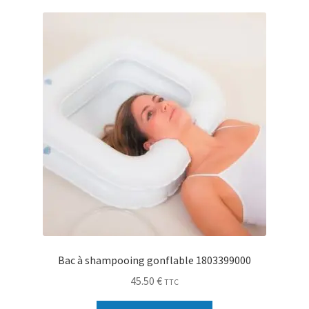
Sécurité
Pro.
0.00 €
Bac à shampooing gonflable 1803399000
45.50
€
TTC