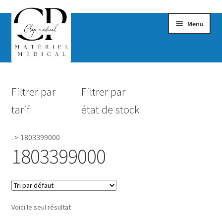
Menu
Confort & Bien-être
Filtrer par
Filtrer par
Hygiène
tarif
état de stock
Mobilité
.
>
1803399000
Rééducation
1803399000
Maternité
Accessoires Salle de bain
Voici le seul résultat
Vêtements & Chaussures