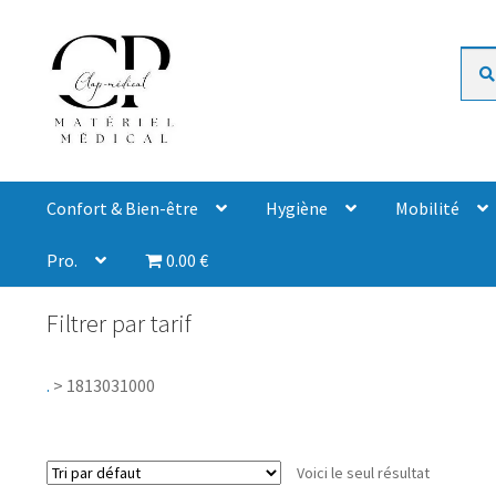
Rech
Confort & Bien-être
Hygiène
Mobilité
Pro.
0.00 €
Filtrer par tarif
.
>
1813031000
Voici le seul résultat