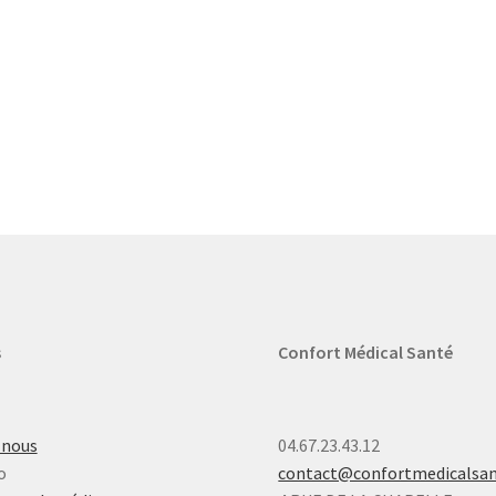
s
Confort Médical Santé
-nous
04.67.23.43.12
o
contact@confortmedicalsa