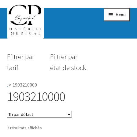
Menu
Confort & Bien-être
Filtrer par
Filtrer par
Hygiène
tarif
état de stock
Mobilité
.
>
1903210000
Rééducation
1903210000
Maternité
Accessoires Salle de bain
2 résultats affichés
Vêtements & Chaussures