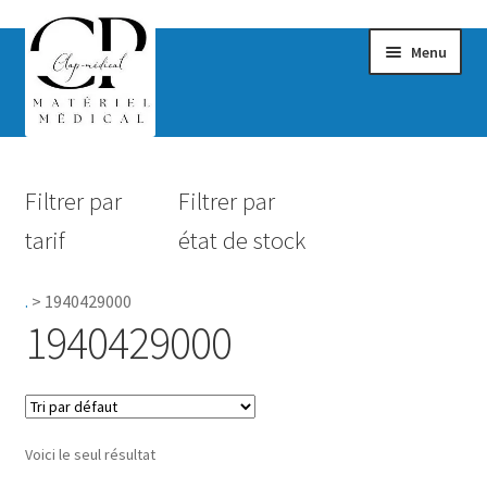
Menu
Confort & Bien-être
Filtrer par
Filtrer par
Hygiène
tarif
état de stock
Mobilité
.
>
1940429000
Rééducation
1940429000
Maternité
Accessoires Salle de bain
Voici le seul résultat
Vêtements & Chaussures