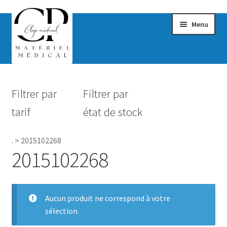
Menu
Confort & Bien-être
Filtrer par
Filtrer par
Hygiène
tarif
état de stock
Mobilité
.
>
2015102268
Rééducation
2015102268
Maternité
Accessoires Salle de bain
Aucun produit ne correspond à votre
sélection.
Vêtements & Chaussures