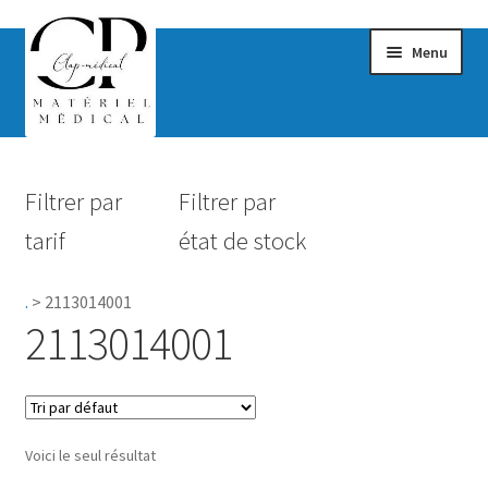
Menu
Confort & Bien-être
Filtrer par
Filtrer par
Hygiène
tarif
état de stock
Mobilité
.
>
2113014001
Rééducation
2113014001
Maternité
Accessoires Salle de bain
Voici le seul résultat
Vêtements & Chaussures