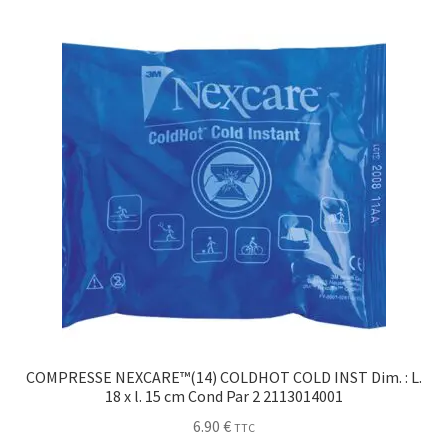
Sécurité
Pro.
0.00 €
COMPRESSE NEXCARE™(14) COLDHOT COLD INST Dim. : L.
18 x l. 15 cm Cond Par 2 2113014001
6.90
€
TTC