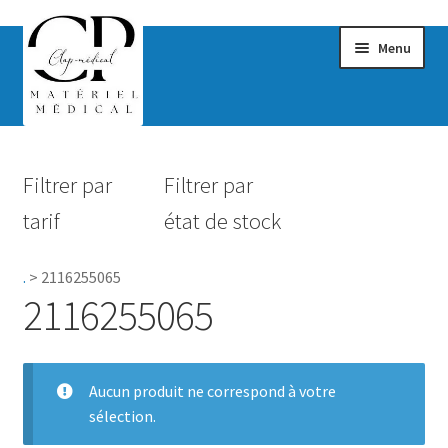
Menu
Confort & Bien-être
Filtrer par
Filtrer par
Hygiène
tarif
état de stock
Mobilité
.
>
2116255065
Rééducation
2116255065
Maternité
Accessoires Salle de bain
Aucun produit ne correspond à votre
sélection.
Vêtements & Chaussures