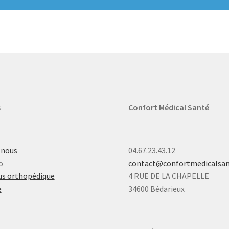
s
Confort Médical Santé
-nous
04.67.23.43.12
o
contact@confortmedicalsa
s orthopédique
4 RUE DE LA CHAPELLE
e
34600 Bédarieux