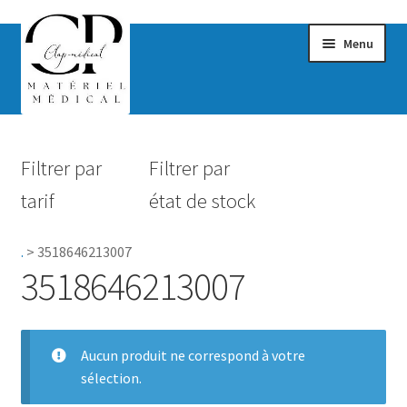
Menu
Confort & Bien-être
Filtrer par
Filtrer par
Hygiène
tarif
état de stock
Mobilité
.
>
3518646213007
Rééducation
3518646213007
Maternité
Accessoires Salle de bain
Aucun produit ne correspond à votre
sélection.
Vêtements & Chaussures