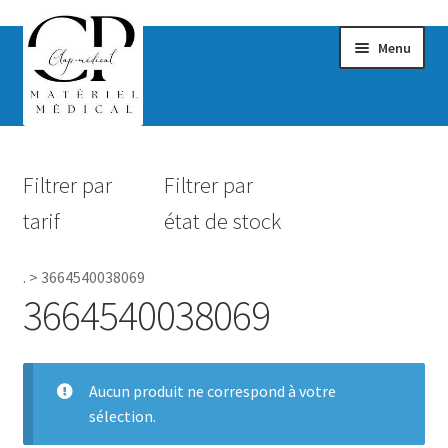
Menu
Confort & Bien-être
Filtrer par
Filtrer par
Hygiène
tarif
état de stock
Mobilité
.
>
3664540038069
Rééducation
3664540038069
Maternité
Accessoires Salle de bain
Aucun produit ne correspond à votre
sélection.
Vêtements & Chaussures