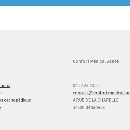
s
Confort Médical Santé
-nous
04.67.23.43.12
o
contact@confortmedicalsa
s orthopédique
4 RUE DE LA CHAPELLE
e
34600 Bédarieux