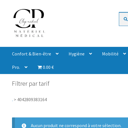
Rech
Confort & Bien-être
Hygiène
Mobilité
Pro.
0.00 €
Filtrer par tarif
.
>
4042809383164
Aucun produit ne correspond à votre sélection.