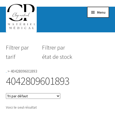
Menu
Confort & Bien-être
Filtrer par
Filtrer par
Hygiène
tarif
état de stock
Mobilité
.
>
4042809601893
Rééducation
4042809601893
Maternité
Accessoires Salle de bain
Voici le seul résultat
Vêtements & Chaussures