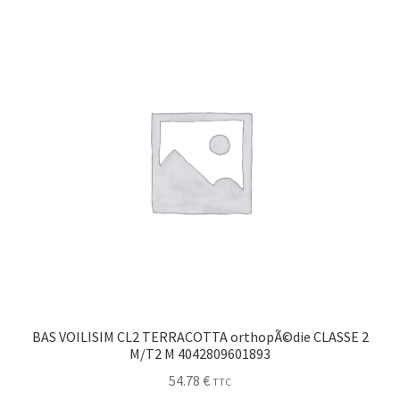
Sécurité
Pro.
0.00 €
BAS VOILISIM CL2 TERRACOTTA orthopÃ©die CLASSE 2
M/T2 M 4042809601893
54.78
€
TTC