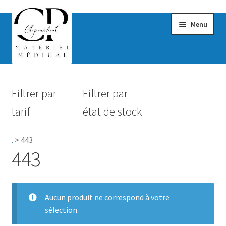
Menu
Confort & Bien-être
Filtrer par
Filtrer par
Hygiène
tarif
état de stock
Mobilité
.
>
443
Rééducation
443
Maternité
Accessoires Salle de bain
Aucun produit ne correspond à votre
sélection.
Vêtements & Chaussures