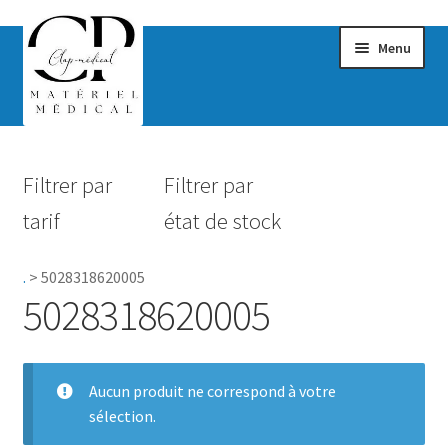
Menu
Confort & Bien-être
Filtrer par
Filtrer par
Hygiène
tarif
état de stock
Mobilité
.
>
5028318620005
Rééducation
5028318620005
Maternité
Accessoires Salle de bain
Aucun produit ne correspond à votre
sélection.
Vêtements & Chaussures