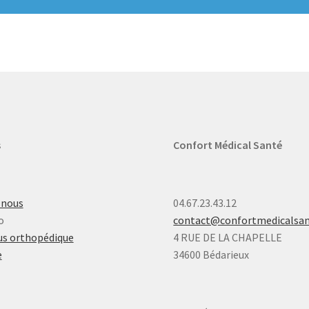
s
Confort Médical Santé
-nous
04.67.23.43.12
o
contact@confortmedicalsa
s orthopédique
4 RUE DE LA CHAPELLE
e
34600 Bédarieux