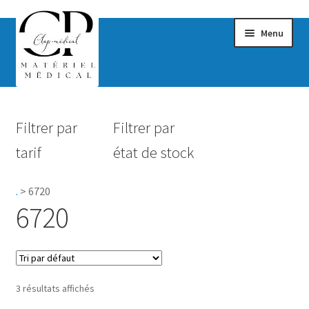
Menu
Confort & Bien-être
Filtrer par
Filtrer par
Hygiène
tarif
état de stock
Mobilité
.
>
6720
Rééducation
6720
Maternité
Accessoires Salle de bain
3 résultats affichés
Vêtements & Chaussures