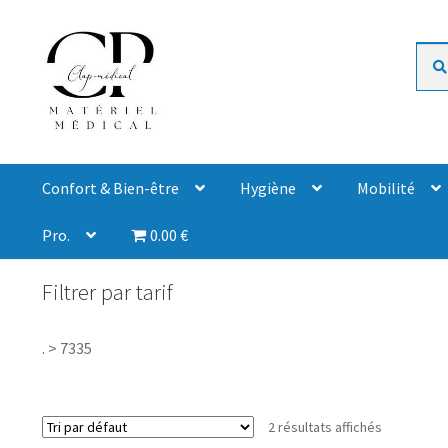
Rech
Confort & Bien-être
Hygiène
Mobilité
Pro.
0.00 €
Filtrer par tarif
.
>
7335
2 résultats affichés