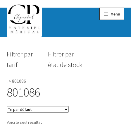
Menu
Confort & Bien-être
Filtrer par
Filtrer par
Hygiène
tarif
état de stock
Mobilité
.
>
801086
Rééducation
801086
Maternité
Accessoires Salle de bain
Voici le seul résultat
Vêtements & Chaussures