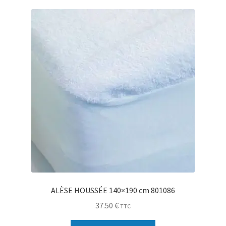
Sécurité
Pro.
0.00 €
ALÈSE HOUSSÉE 140×190 cm 801086
37.50
€
TTC