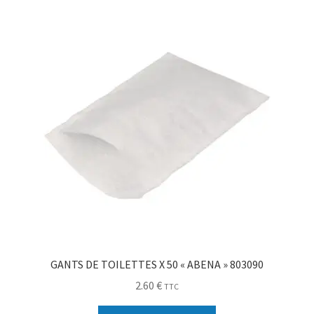
Sécurité
Pro.
0.00 €
GANTS DE TOILETTES X 50 « ABENA » 803090
2.60
€
TTC