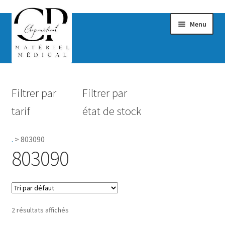
Menu
Confort & Bien-être
Filtrer par
Filtrer par
Hygiène
tarif
état de stock
Mobilité
.
>
803090
Rééducation
803090
Maternité
Accessoires Salle de bain
2 résultats affichés
Vêtements & Chaussures