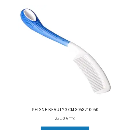
Sécurité
Pro.
0.00 €
PEIGNE BEAUTY 3 CM 8058210050
23.50
€
TTC