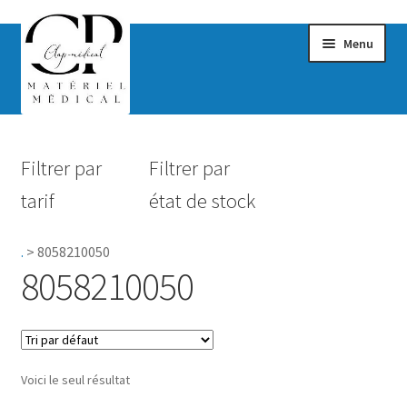
Menu
Confort & Bien-être
Filtrer par
Filtrer par
Hygiène
tarif
état de stock
Mobilité
.
>
8058210050
Rééducation
8058210050
Maternité
Accessoires Salle de bain
Voici le seul résultat
Vêtements & Chaussures