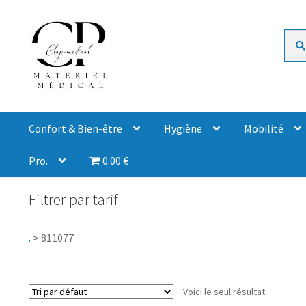
Rech
Confort & Bien-être
Hygiène
Mobilité
Pro.
0.00 €
Filtrer par tarif
.
>
811077
Voici le seul résultat