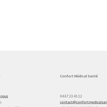
s
Confort Médical Santé
-nous
04.67.23.43.12
o
contact@confortmedicalsa