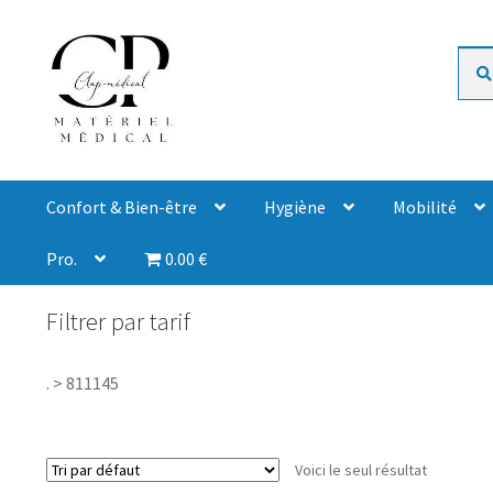
Rech
Confort & Bien-être
Hygiène
Mobilité
Pro.
0.00 €
Filtrer par tarif
.
>
811145
Voici le seul résultat