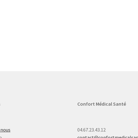
s
Confort Médical Santé
-nous
04.67.23.43.12
o
contact@confortmedicalsa