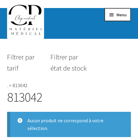
Menu
Confort & Bien-être
Filtrer par
Filtrer par
Hygiène
tarif
état de stock
Mobilité
.
>
813042
Rééducation
813042
Maternité
Accessoires Salle de bain
Aucun produit ne correspond à votre
sélection.
Vêtements & Chaussures