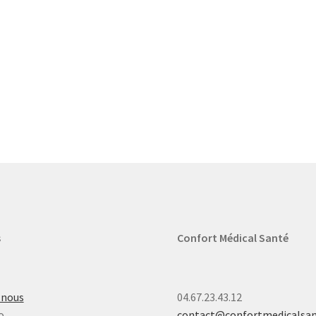
s
Confort Médical Santé
-nous
04.67.23.43.12
o
contact@confortmedicalsa