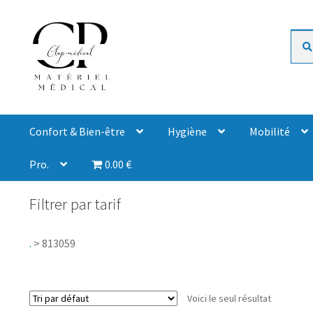
Rech
Confort & Bien-être
Hygiène
Mobilité
Pro.
0.00 €
Filtrer par tarif
.
>
813059
Voici le seul résultat