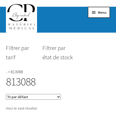
Menu
Confort & Bien-être
Filtrer par
Filtrer par
Hygiène
tarif
état de stock
Mobilité
.
>
813088
Rééducation
813088
Maternité
Accessoires Salle de bain
Voici le seul résultat
Vêtements & Chaussures