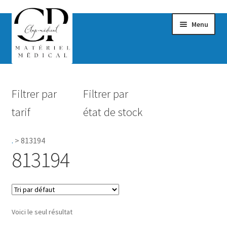
Menu
Confort & Bien-être
Filtrer par
Filtrer par
Hygiène
tarif
état de stock
Mobilité
.
>
813194
Rééducation
813194
Maternité
Accessoires Salle de bain
Voici le seul résultat
Vêtements & Chaussures