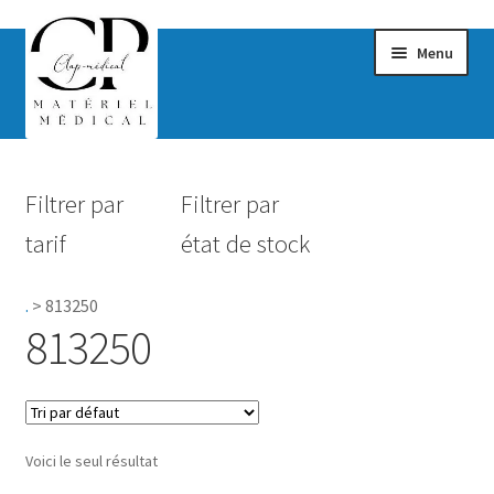
Menu
Confort & Bien-être
Filtrer par
Filtrer par
Hygiène
tarif
état de stock
Mobilité
.
>
813250
Rééducation
813250
Maternité
Accessoires Salle de bain
Voici le seul résultat
Vêtements & Chaussures