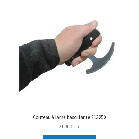
Sécurité
Pro.
0.00 €
Couteau à lame basculante 813250
21.90
€
TTC