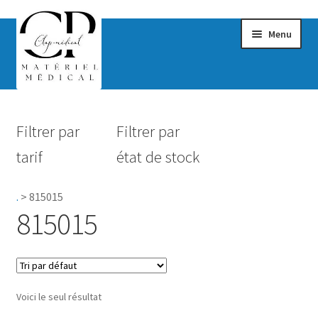
Menu
Confort & Bien-être
Filtrer par
Filtrer par
Hygiène
tarif
état de stock
Mobilité
.
>
815015
Rééducation
815015
Maternité
Accessoires Salle de bain
Voici le seul résultat
Vêtements & Chaussures