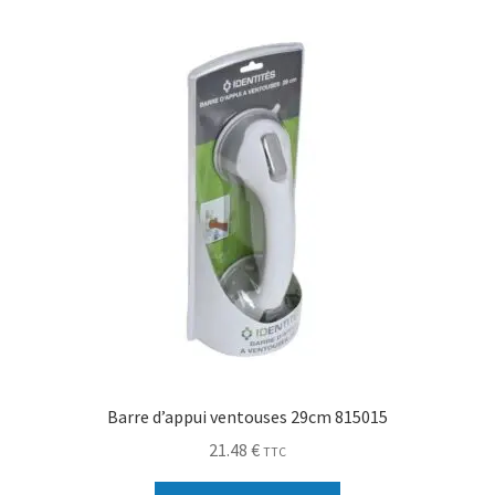
Sécurité
Pro.
0.00 €
Barre d’appui ventouses 29cm 815015
21.48
€
TTC