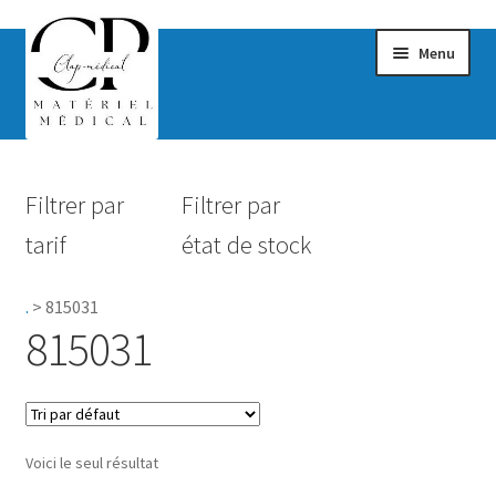
Menu
Confort & Bien-être
Filtrer par
Filtrer par
Hygiène
tarif
état de stock
Mobilité
.
>
815031
Rééducation
815031
Maternité
Accessoires Salle de bain
Voici le seul résultat
Vêtements & Chaussures